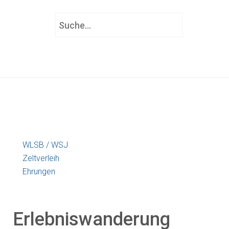
S
u
c
h
e
n
.
.
.
WLSB / WSJ
Zeltverleih
Ehrungen
Erlebniswanderung